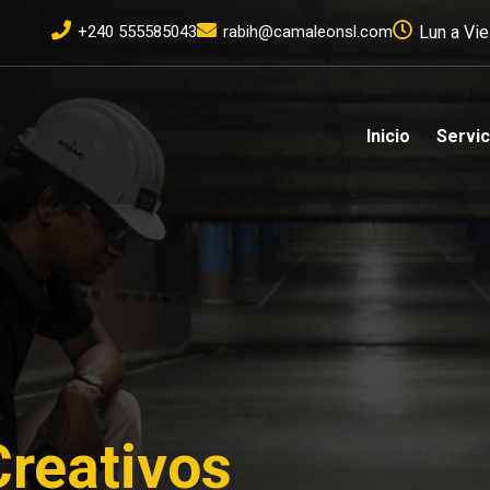
+240 555585043
rabih@camaleonsl.com
Lun a Vie
Inicio
Servic
reativos