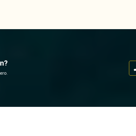
ón?
ero.